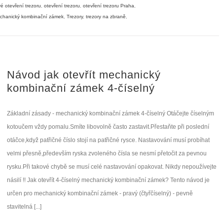
é otevření trezoru
,
otevření trezoru
,
otevření trezoru Praha
,
echanický kombinační zámek
,
Trezory
,
trezory na zbraně
,
Návod jak otevřít mechanický
kombinační zámek 4-číselný
Základní zásady - mechanický kombinační zámek 4-číselný Otáčejte číselným
kotoučem vždy pomalu.Smíte libovolně často zastavit.Přestaňte při poslední
otáčce,když patřičné číslo stojí na patřičné rysce. Nastavování musí probíhat
velmi přesně,především ryska zvoleného čísla se nesmí přetočit za pevnou
rysku.Při takové chybě se musí celé nastavování opakovat. Nikdy nepoužívejte
násilí !! Jak otevřít 4-číselný mechanický kombinační zámek? Tento návod je
určen pro mechanický kombinační zámek - pravý (čtyřčíselný) - pevně
stavitelná [...]