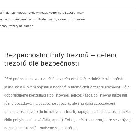
ejf
,
domácí trezor
,
hotelový trezor
,
koupit sejf
,
LaGard
,
malý
ní trezoru
,
otevření trezoru Praha
,
trezor
,
trezor do zdi
,
trezor
ezory
,
trezory na zbraně
Bezpečnostní třídy trezorů – dělení
trezorů dle bezpečnosti
Před pořízením trezoru v určité bezpečnostní třídě je důležité mít dopředu
jasno, co a v jakém objemu a hodnotě budeme chtít v trezoru uschovat. Dále
doporučujeme konzultaci s pojišťovnou, jelikož každá pojišťovna může mít
různé požadavky na bezpečnost trezoru, ale i na další zabezpečení
(bezpečnostní dveře do trezorové místnosti, napojení na bezpečnostní službu,
čidla pohybu, otřesová čidla, apod.). Existuje několik norem, které se zabývají
bezpečností trezorů. Povězme si alespoň [...]