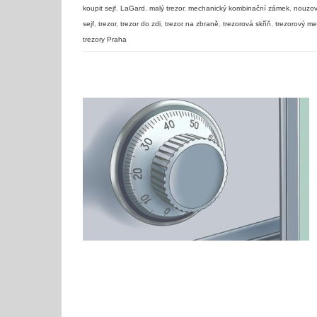
koupit sejf
,
LaGard
,
malý trezor
,
mechanický kombinační zámek
,
nouzov
sejf
,
trezor
,
trezor do zdi
,
trezor na zbraně
,
trezorová skříň
,
trezorový m
trezory Praha
Návod jak otevřít mechanický kombinační zámek 4-číselný