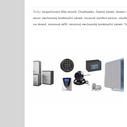
Štítky:
bezpečnostní třídy trezorů
,
Chubbsafes
,
číselný zámek
,
domácí s
trezor
,
mechanický kombinační zámek
,
nouzové otevření trezoru
,
otevře
na zbraně
,
trezorová skříň
,
trezorový mechanický kombinační zámek
,
Tr
Bezpečnostní třídy trezorů – dělení trezorů dle bezpečnosti