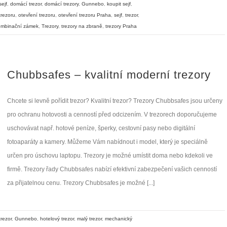
ejf
,
domácí trezor
,
domácí trezory
,
Gunnebo
,
koupit sejf
,
trezoru
,
otevření trezoru
,
otevření trezoru Praha
,
sejf
,
trezor
,
ombinační zámek
,
Trezory
,
trezory na zbraně
,
trezory Praha
Chubbsafes – kvalitní moderní trezory
Chcete si levně pořídit trezor? Kvalitní trezor? Trezory Chubbsafes jsou určeny
pro ochranu hotovosti a cenností před odcizením. V trezorech doporučujeme
uschovávat např. hotové peníze, šperky, cestovní pasy nebo digitální
fotoaparáty a kamery. Můžeme Vám nabídnout i model, který je speciálně
určen pro úschovu laptopu. Trezory je možné umístit doma nebo kdekoli ve
firmě. Trezory řady Chubbsafes nabízí efektivní zabezpečení vašich cenností
za přijatelnou cenu. Trezory Chubbsafes je možné [...]
rezor
,
Gunnebo
,
hotelový trezor
,
malý trezor
,
mechanický