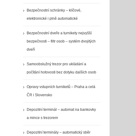
Bezpečnostní schránky – klíčové,
elektronické i plně automatické
Bezpečnostní dveře a turnikety nejvyšší
bezpečnosti – filtr osob – systém dvojitých
dveří
Samoobslužný trezor pro ukládání a
počítání hotovosti bez dotyku dalších osob
Opravy vstupních turniketů – Praha a celá
ČR i Slovensko
Depozitní terminál – automat na bankovky
a mince s trezorem
Depozitní terminály – automatický sběr