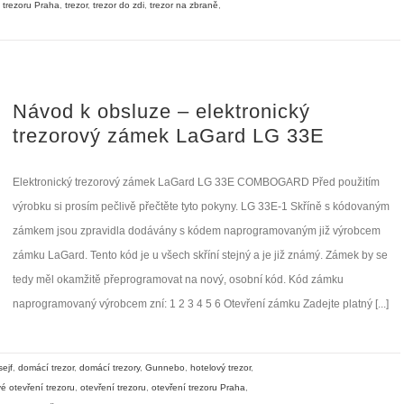
 trezoru Praha
,
trezor
,
trezor do zdi
,
trezor na zbraně
,
Návod k obsluze – elektronický
trezorový zámek LaGard LG 33E
Elektronický trezorový zámek LaGard LG 33E COMBOGARD Před použitím
výrobku si prosím pečlivě přečtěte tyto pokyny. LG 33E-1 Skříně s kódovaným
zámkem jsou zpravidla dodávány s kódem naprogramovaným již výrobcem
zámku LaGard. Tento kód je u všech skříní stejný a je již známý. Zámek by se
tedy měl okamžitě přeprogramovat na nový, osobní kód. Kód zámku
naprogramovaný výrobcem zní: 1 2 3 4 5 6 Otevření zámku Zadejte platný [...]
ejf
,
domácí trezor
,
domácí trezory
,
Gunnebo
,
hotelový trezor
,
é otevření trezoru
,
otevření trezoru
,
otevření trezoru Praha
,