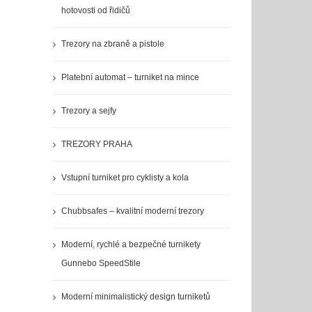
hotovosti od řidičů
Trezory na zbraně a pistole
Platební automat – turniket na mince
Trezory a sejfy
TREZORY PRAHA
Vstupní turniket pro cyklisty a kola
Chubbsafes – kvalitní moderní trezory
Moderní, rychlé a bezpečné turnikety
Gunnebo SpeedStile
Moderní minimalistický design turniketů