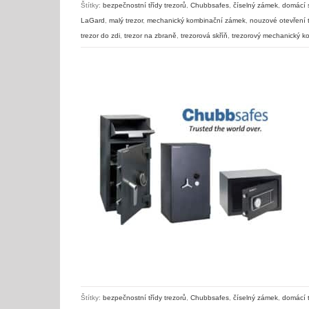
Štítky:
bezpečnostní třídy trezorů
,
Chubbsafes
,
číselný zámek
,
domácí s
LaGard
,
malý trezor
,
mechanický kombinační zámek
,
nouzové otevření 
trezor do zdi
,
trezor na zbraně
,
trezorová skříň
,
trezorový mechanický k
Chubbsafes – kvalitní moderní trezory
Štítky:
bezpečnostní třídy trezorů
,
Chubbsafes
,
číselný zámek
,
domácí t