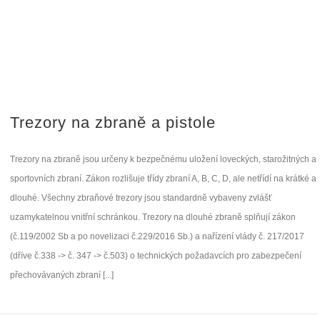
Trezory na zbraně a pistole
Trezory na zbraně jsou určeny k bezpečnému uložení loveckých, starožitných a
sportovních zbraní. Zákon rozlišuje třídy zbraní A, B, C, D, ale netřídí na krátké a
dlouhé. Všechny zbraňové trezory jsou standardně vybaveny zvlášť
uzamykatelnou vnitřní schránkou. Trezory na dlouhé zbraně splňují zákon
(č.119/2002 Sb a po novelizaci č.229/2016 Sb.) a nařízení vlády č. 217/2017
(dříve č.338 -> č. 347 -> č.503) o technických požadavcích pro zabezpečení
přechovávaných zbraní [...]