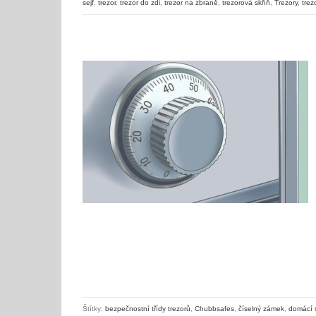
sejf
,
trezor
,
trezor do zdi
,
trezor na zbraně
,
trezorová skříň
,
Trezory
,
trez
Návod jak otevřít mechanický kombinační zámek 3-číselný
Štítky:
bezpečnostní třídy trezorů
,
Chubbsafes
,
číselný zámek
,
domácí s