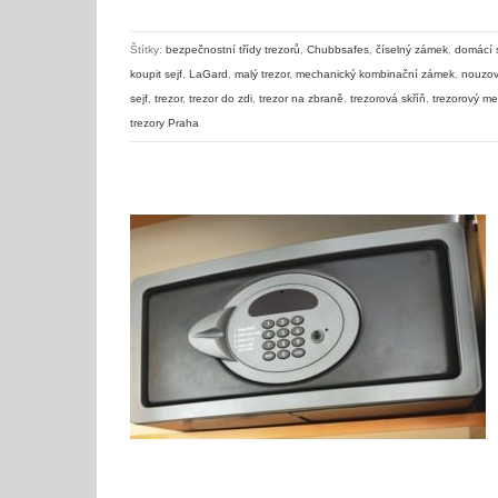
Štítky:
bezpečnostní třídy trezorů
,
Chubbsafes
,
číselný zámek
,
domácí s
koupit sejf
,
LaGard
,
malý trezor
,
mechanický kombinační zámek
,
nouzov
sejf
,
trezor
,
trezor do zdi
,
trezor na zbraně
,
trezorová skříň
,
trezorový m
trezory Praha
Jak vybrat správný trezor pro hotel?