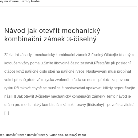
ory na zbraně
,
trezory Praha
Návod jak otevřít mechanický
kombinační zámek 3-číselný
Základní zásady - mechanický kombinační zámek 3-číselný Otáčejte číselným
kotoučem vždy pomalu.Smíte libovolně často zastavit.Přestaňte při poslední
otáčce,když patřičné číslo stojí na patřičné rysce. Nastavování musí probíhat
velmi přesně,především ryska zvoleného čísla se nesmí přetočit za pevnou
rysku.Při takové chybě se musí celé nastavování opakovat. Nikdy nepoužívejte
násilí !! Jak otevřít 3-číselný mechanický kombinační zámek? Tento návod je
určen pro mechanický kombinační zámek - pravý (tříčíselný) - pevně stavitelná
[...]
ejf
,
domácí trezor
,
domácí trezory
,
Gunnebo
,
hotelový trezor
,