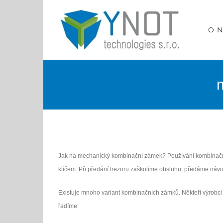
Přeskočit
na
O 
obsah
Jak na mechanický kombinační zámek? Používání kombinační
klíčem. Při předání trezoru zaškolíme obsluhu, předáme náv
Existuje mnoho variant kombinačních zámků. Někteří výrobc
řadíme: