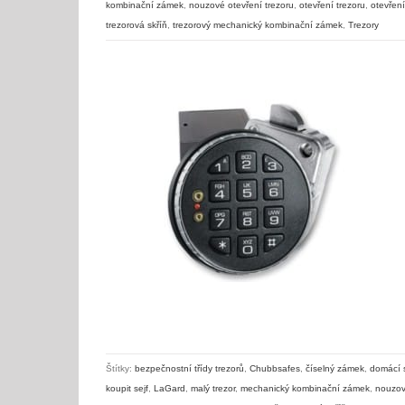
kombinační zámek
,
nouzové otevření trezoru
,
otevření trezoru
,
otevření
trezorová skříň
,
trezorový mechanický kombinační zámek
,
Trezory
Návod k obsluze – elektronický trezorový zámek LaGard LG 33E
Štítky:
bezpečnostní třídy trezorů
,
Chubbsafes
,
číselný zámek
,
domácí s
koupit sejf
,
LaGard
,
malý trezor
,
mechanický kombinační zámek
,
nouzov