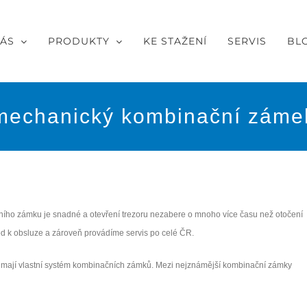
NÁS
PRODUKTY
KE STAŽENÍ
SERVIS
BL
mechanický kombinační záme
ho zámku je snadné a otevření trezoru nezabere o mnoho více času než otočení
od k obsluze a zároveň provádíme servis po celé ČR.
i mají vlastní systém kombinačních zámků. Mezi nejznámější kombinační zámky