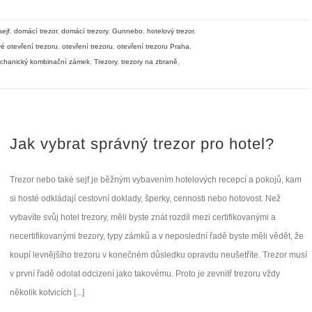
ejf
,
domácí trezor
,
domácí trezory
,
Gunnebo
,
hotelový trezor
,
é otevření trezoru
,
otevření trezoru
,
otevření trezoru Praha
,
echanický kombinační zámek
,
Trezory
,
trezory na zbraně
,
Jak vybrat správný trezor pro hotel?
Trezor nebo také sejf je běžným vybavením hotelových recepcí a pokojů, kam
si hosté odkládají cestovní doklady, šperky, cennosti nebo hotovost. Než
vybavíte svůj hotel trezory, měli byste znát rozdíl mezi certifikovanými a
necertifikovanými trezory, typy zámků a v neposlední řadě byste měli vědět, že
koupí levnějšího trezoru v konečném důsledku opravdu neušetříte. Trezor musí
v první řadě odolat odcizení jako takovému. Proto je zevnitř trezoru vždy
několik kotvicích [...]