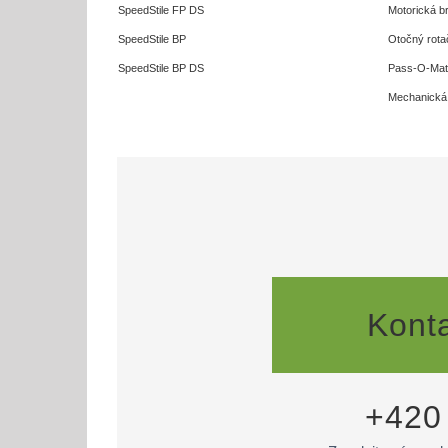
SpeedStile FP DS
Motorická b
SpeedStile BP
Otočný rotač
SpeedStile BP DS
Pass-O-Mat
Mechanická
Konta
+420