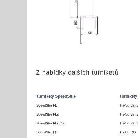
Z nabídky dalších turniketů
Turnikety SpeedStile
Turnikety
SpeedStile FL
TriPod SlimS
SpeedStile FLs
TriPod SlimS
SpeedStile FLs DS
TriPod SlimS
SpeedStile FP
TriStile RO