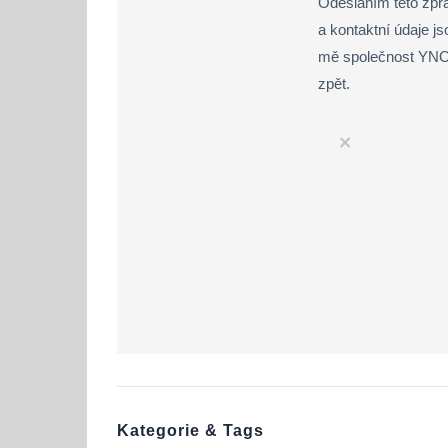
Odesláním této zprá
a kontaktní údaje j
mě společnost YNOT
zpět.
×
Kategorie & Tags