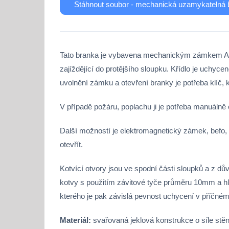
Stáhnout soubor - mechanická uzamykatelná 
Tato branka je vybavena mechanickým zámkem AS
zajíždějící do protějšího sloupku. Křídlo je uch
uvolnění zámku a otevření branky je potřeba klíč,
V případě požáru, poplachu ji je potřeba manuáln
Další možností je elektromagnetický zámek, befo, 
otevřít.
Kotvící otvory jsou ve spodní části sloupků a z d
kotvy s použitím závitové tyče průměru 10mm a hl
kterého je pak závislá pevnost uchycení v příčné
Materiál:
svařovaná jeklová konstrukce o síle stě