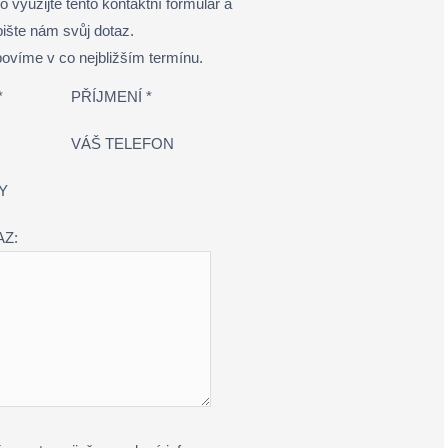
 využijte tento kontaktní formulář a
ište nám svůj dotaz.
ovíme v co nejbližším termínu.
*
PŘÍJMENÍ *
VÁŠ TELEFON
Y
AZ: