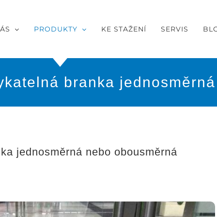
NÁS
PRODUKTY
KE STAŽENÍ
SERVIS
BL
katelná branka jednosměrn
nka jednosměrná nebo obousměrná