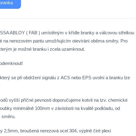
branka
SA ABLOY ( FAB ) umístěným v křídle branky a válcovou střelkou
ycené na nerezovém pantu umožňujícím otevírání oběma směry. Pro
 kterým je možné branku i zcela uzamknout.
ě odemknout!
který se při obdržení signálu z ACS nebo EPS uvolní a branku lze
ůvodů vyšší příčné pevnosti doporučujeme kotvit na tzv. chemické
oubky minimálně 100mm v závislosti na kvalitě podkladu, od
m směru.
ny 2,5mm, broušená nerezová ocel 304, výplně čiré plexi