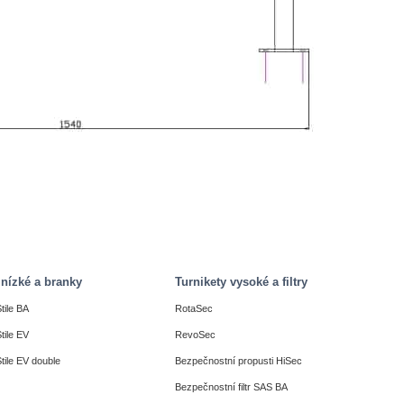
 nízké a branky
Turnikety vysoké a filtry
tile BA
RotaSec
tile EV
RevoSec
tile EV double
Bezpečnostní propusti HiSec
Bezpečnostní filtr SAS BA