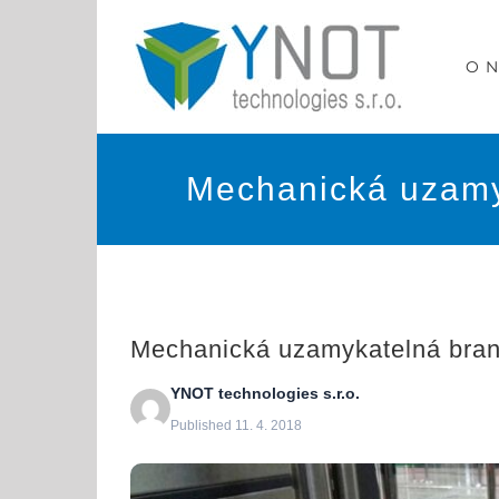
Přeskočit
na
O 
obsah
Mechanická uzamy
Mechanická uzamykatelná bra
YNOT technologies s.r.o.
Published 11. 4. 2018