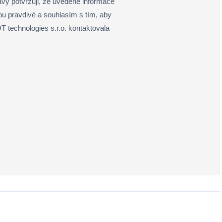
vy potvrzuji, že uvedené informace
sou pravdivé a souhlasím s tím, aby
 technologies s.r.o. kontaktovala