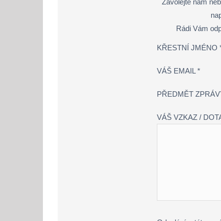
Zavolejte nám nebo
nap
Rádi Vám odp
KŘESTNÍ JMÉNO 
VÁŠ EMAIL *
PŘEDMĚT ZPRÁV
VÁŠ VZKAZ / DOT