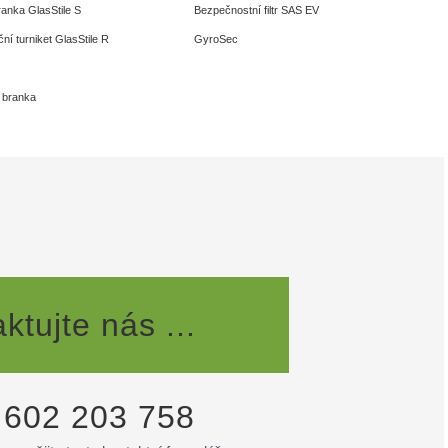
ranka GlasStile S
Bezpečnostní filtr SAS EV
ní turniket GlasStile R
GyroSec
 branka
ktujte nás ...
 602 203 758