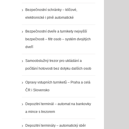
Bezpečnostní schránky – klíčové,
elektronické i plně automatické
Bezpečnostní dveře a turnikety nejvyšší
bezpečnosti – filtr osob – systém dvojitých
dveří
Samoobslužný trezor pro ukládání a
počítání hotovosti bez dotyku dalších osob
Opravy vstupních turniketů – Praha a celá
ČR i Slovensko
Depozitní terminál – automat na bankovky
a mince s trezorem
Depozitní terminály – automatický sběr