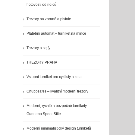
hotovosti od řidičů
Trezory na zbraně a pistole
Platební automat – turniket na mince
Trezory a sejfy
TREZORY PRAHA
Vstupní turniket pro cyklisty a kola
Chubbsafes – kvalitní moderní trezory
Moderní, rychlé a bezpečné turnikety
Gunnebo SpeedStile
Moderní minimalistický design turniketů