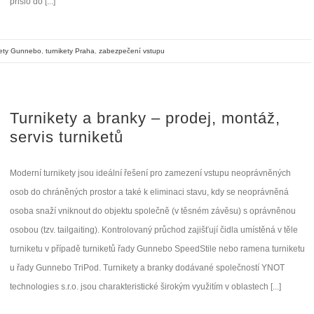
přišlo do [...]
kety Gunnebo
,
turnikety Praha
,
zabezpečení vstupu
Turnikety a branky – prodej, montáž,
servis turniketů
Moderní turnikety jsou ideální řešení pro zamezení vstupu neoprávněných
osob do chráněných prostor a také k eliminaci stavu, kdy se neoprávněná
osoba snaží vniknout do objektu společně (v těsném závěsu) s oprávněnou
osobou (tzv. tailgaiting). Kontrolovaný průchod zajišťují čidla umístěná v těle
turniketu v případě turniketů řady Gunnebo SpeedStile nebo ramena turniketu
u řady Gunnebo TriPod. Turnikety a branky dodávané společností YNOT
technologies s.r.o. jsou charakteristické širokým využitím v oblastech [...]