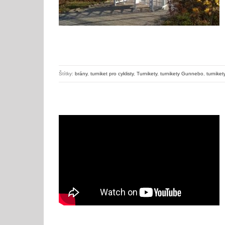
Štítky:
brány
,
turniket pro cyklisty
,
Turnikety
,
turnikety Gunnebo
,
turnike