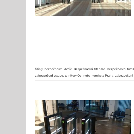
Štítky:
bezpečnostní dveře
,
Bezpečnostní filtr osob
,
bezpečnostní turni
zabezpečení vstupu
,
turnikety Gunnebo
,
turnikety Praha
,
zabezpečení 
Opravy vstupních turniketů – Praha a celá ČR i Slovensko