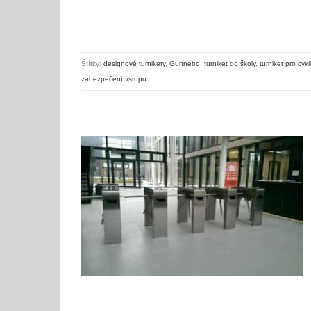
Štítky:
designové turnikety
,
Gunnebo
,
turniket do školy
,
turniket pro cykli
zabezpečení vstupu
Zabezpečený vstup do škol – turnikety do školy