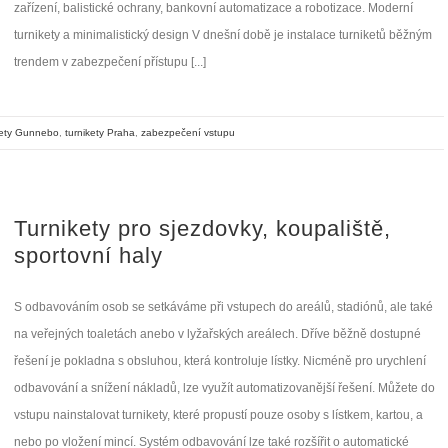
zařízení, balistické ochrany, bankovní automatizace a robotizace. Moderní
turnikety a minimalistický design V dnešní době je instalace turniketů běžným
trendem v zabezpečení přístupu [...]
kety Gunnebo
,
turnikety Praha
,
zabezpečení vstupu
Turnikety pro sjezdovky, koupaliště,
sportovní haly
S odbavováním osob se setkáváme při vstupech do areálů, stadiónů, ale také
na veřejných toaletách anebo v lyžařských areálech. Dříve běžně dostupné
řešení je pokladna s obsluhou, která kontroluje lístky. Nicméně pro urychlení
odbavování a snížení nákladů, lze využít automatizovanější řešení. Můžete do
vstupu nainstalovat turnikety, které propustí pouze osoby s lístkem, kartou, a
nebo po vložení mincí. Systém odbavování lze také rozšířit o automatické