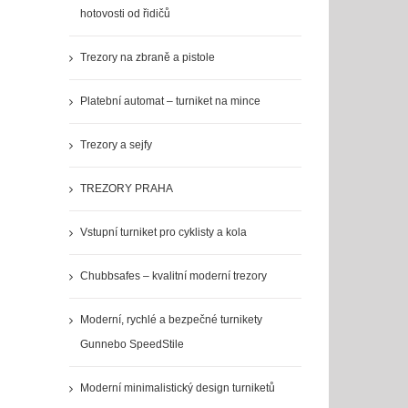
hotovosti od řidičů
Trezory na zbraně a pistole
Platební automat – turniket na mince
Trezory a sejfy
TREZORY PRAHA
Vstupní turniket pro cyklisty a kola
Chubbsafes – kvalitní moderní trezory
Moderní, rychlé a bezpečné turnikety
Gunnebo SpeedStile
Moderní minimalistický design turniketů