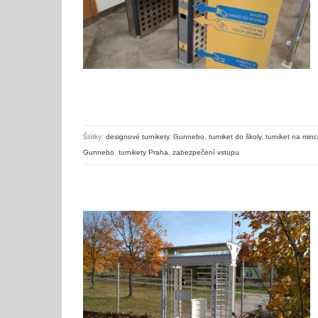
Štítky:
designové turnikety
,
Gunnebo
,
turniket do školy
,
turniket na min
Gunnebo
,
turnikety Praha
,
zabezpečení vstupu
Vstupní turniket pro cyklisty a kola