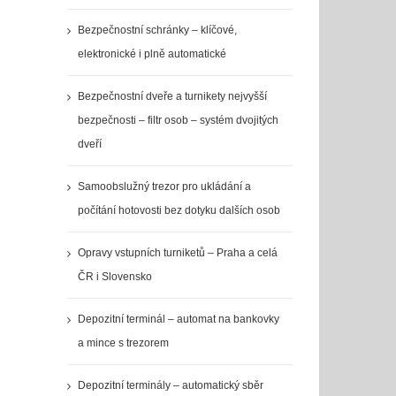
Bezpečnostní schránky – klíčové,
elektronické i plně automatické
Bezpečnostní dveře a turnikety nejvyšší
bezpečnosti – filtr osob – systém dvojitých
dveří
Samoobslužný trezor pro ukládání a
počítání hotovosti bez dotyku dalších osob
Opravy vstupních turniketů – Praha a celá
ČR i Slovensko
Depozitní terminál – automat na bankovky
a mince s trezorem
Depozitní terminály – automatický sběr