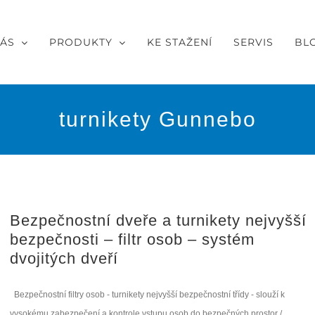
NÁS
PRODUKTY
KE STAŽENÍ
SERVIS
BL
turnikety Gunnebo
Bezpečnostní dveře a turnikety nejvyšší
bezpečnosti – filtr osob – systém
dvojitých dveří
Bezpečnostní filtry osob - turnikety nejvyšší bezpečnostní třídy - slouží k
vysokému zabezpečení a kontrole vstupu osob do bezpečných prostor /