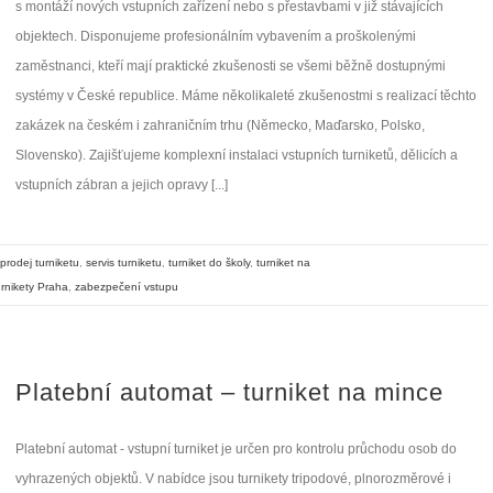
s montáží nových vstupních zařízení nebo s přestavbami v již stávajících
objektech. Disponujeme profesionálním vybavením a proškolenými
zaměstnanci, kteří mají praktické zkušenosti se všemi běžně dostupnými
systémy v České republice. Máme několikaleté zkušenostmi s realizací těchto
zakázek na českém i zahraničním trhu (Německo, Maďarsko, Polsko,
Slovensko). Zajišťujeme komplexní instalaci vstupních turniketů, dělicích a
vstupních zábran a jejich opravy [...]
prodej turniketu
,
servis turniketu
,
turniket do školy
,
turniket na
urnikety Praha
,
zabezpečení vstupu
Platební automat – turniket na mince
Platební automat - vstupní turniket je určen pro kontrolu průchodu osob do
vyhrazených objektů. V nabídce jsou turnikety tripodové, plnorozměrové i