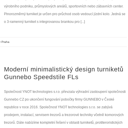
výrobního podniku, průmyslových areálů, sportovních nebo zábavních center.
Plnorozměrný turniket je určen pro průchod osob vedoucí jízdní kolo. Jedná se
o 3-ramenný turniket s integrovanou brankou pro [...]
ty Praha
Moderní minimalistický design turniketů
Gunnebo Speedstile FLs
Společnost YNOT technologies s.r.o. převzala výhradní zastoupení společnosti
Gunnebo CZ po ukončení fungování pobočky firmy GUNNEBO v České
republice v roce 2016. Společnost YNOT technologies s.r.o. se zabývá
prodejem, instalací, servisem trezorů a trezorové techniky včetně komorových
trezorů. Dále nabízíme kompletní řešení v oblasti turniketů, protiteroristických