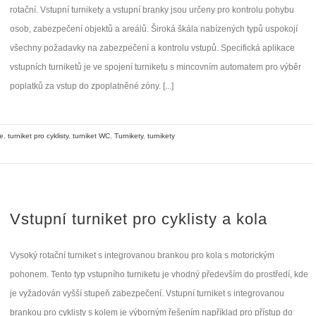
rotační. Vstupní turnikety a vstupní branky jsou určeny pro kontrolu pohybu
osob, zabezpečení objektů a areálů. Široká škála nabízených typů uspokojí
všechny požadavky na zabezpečení a kontrolu vstupů. Specifická aplikace
vstupních turniketů je ve spojení turniketu s mincovním automatem pro výběr
poplatků za vstup do zpoplatněné zóny. [...]
ce
,
turniket pro cyklisty
,
turniket WC
,
Turnikety
,
turnikety
Vstupní turniket pro cyklisty a kola
Vysoký rotační turniket s integrovanou brankou pro kola s motorickým
pohonem. Tento typ vstupního turniketu je vhodný především do prostředí, kde
je vyžadován vyšší stupeň zabezpečení. Vstupní turniket s integrovanou
brankou pro cyklisty s kolem je výborným řešením například pro přístup do