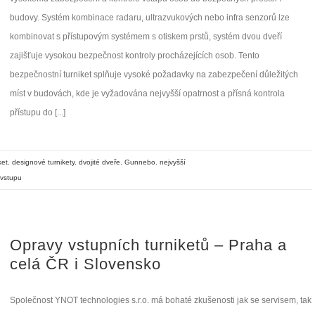
budovy. Systém kombinace radaru, ultrazvukových nebo infra senzorů lze
kombinovat s přístupovým systémem s otiskem prstů, systém dvou dveří
zajišťuje vysokou bezpečnost kontroly procházejících osob. Tento
bezpečnostní turniket splňuje vysoké požadavky na zabezpečení důležitých
míst v budovách, kde je vyžadována nejvyšší opatrnost a přísná kontrola
přístupu do [...]
ket
,
designové turnikety
,
dvojité dveře
,
Gunnebo
,
nejvyšší
vstupu
Opravy vstupních turniketů – Praha a
celá ČR i Slovensko
Společnost YNOT technologies s.r.o. má bohaté zkušenosti jak se servisem, tak