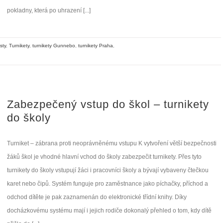
pokladny, která po uhrazení [...]
sty
,
Turnikety
,
turnikety Gunnebo
,
turnikety Praha
,
Zabezpečený vstup do škol – turnikety
do školy
Turniket – zábrana proti neoprávněnému vstupu K vytvoření větší bezpečnosti
žáků škol je vhodné hlavní vchod do školy zabezpečit turnikety. Přes tyto
turnikety do školy vstupují žáci i pracovníci školy a bývají vybaveny čtečkou
karet nebo čipů. Systém funguje pro zaměstnance jako píchačky, příchod a
odchod dítěte je pak zaznamenán do elektronické třídní knihy. Díky
docházkovému systému mají i jejich rodiče dokonalý přehled o tom, kdy dítě