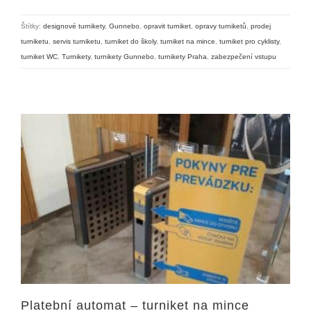
Štítky:
designové turnikety
,
Gunnebo
,
opravit turniket
,
opravy turniketů
,
prodej
turniketu
,
servis turniketu
,
turniket do školy
,
turniket na mince
,
turniket pro cyklisty
,
turniket WC
,
Turnikety
,
turnikety Gunnebo
,
turnikety Praha
,
zabezpečení vstupu
Platební automat – turniket na mince