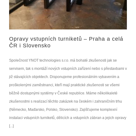
Opravy vstupních turniketů – Praha a celá
ČR i Slovensko
Společnost YNOT technologies s.r.o. má bohaté zkušenosti jak se
servisem, tak s montáží nových vstupních zařízení nebo s přestavbami v
již stávajících objektech. Disponujeme profesionálním vybavením a
proškolenými zaměstnanci, kteří mají praktické zkušenosti se všemi
běžně dostupnými systémy v České republice. Máme několikaleté
zkušenostmi s realizací těchto zakázek na českém i zahraničním trhu
(Německo, Maďarsko, Polsko, Slovensko). Zajišťujeme komplexní
instalaci vstupních turniketů, dělicích a vstupních zábran a jejich opravy
[...]