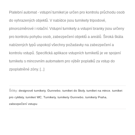
Platební automat - vstupní turniket je určen pro kontrolu průchodu osob
do vyhrazených objektů. V nabídce jsou turnikety tripodové,
plnorozměrové i rotační. Vstupní turnikety a vstupní branky jsou určeny
pro kontrolu pohybu osob, zabezpečení objektů a areálů. Široká škála
nabízených typů uspokojí všechny požadavky na zabezpečení a
kontrolu vstupů. Specifická aplikace vstupních turniketů je ve spojení
turniketu s mincovním automatem pro výběr poplatků za vstup do
zpoplatněné zóny. [...]
Štítky:
designové turnikety
,
Gunnebo
,
turniket do školy
,
turniket na mince
,
turniket
pro cyklisty
,
turniket WC
,
Turnikety
,
turnikety Gunnebo
,
turnikety Praha
,
zabezpečení vstupu