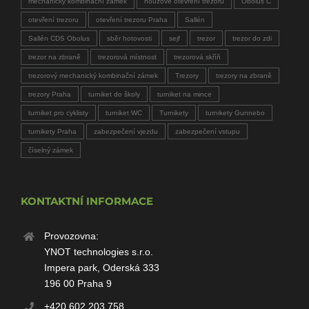
mechanický kombinační zámek
nouzové otevření trezoru
Obolus C
otevření trezoru
otevření trezoru Praha
Sallén
Sallén CDS Obolus
sběr hotovosti
sejf
trezor
trezor do zdi
trezor na zbraně
trezorová místnost
trezorová skříň
trezorový mechanický kombinační zámek
Trezory
trezory na zbraně
trezory Praha
turniket do školy
turniket na mince
turniket pro cyklisty
turniket WC
Turnikety
turnikety Gunnebo
turnikety Praha
zabezpečení vjezdu
zabezpečení vstupu
číselný zámek
KONTAKTNÍ INFORMACE
Provozovna:
YNOT technologies s.r.o.
Impera park, Oderská 333
196 00 Praha 9
+420 602 203 758