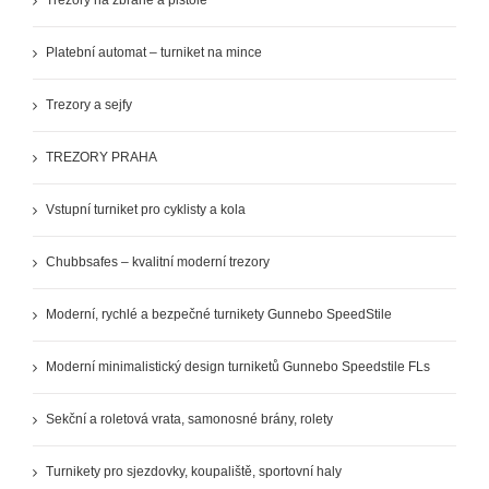
Trezory na zbraně a pistole
Platební automat – turniket na mince
Trezory a sejfy
TREZORY PRAHA
Vstupní turniket pro cyklisty a kola
Chubbsafes – kvalitní moderní trezory
Moderní, rychlé a bezpečné turnikety Gunnebo SpeedStile
Moderní minimalistický design turniketů Gunnebo Speedstile FLs
Sekční a roletová vrata, samonosné brány, rolety
Turnikety pro sjezdovky, koupaliště, sportovní haly