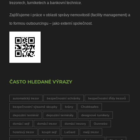
trezorech, turniketech a bankovní technice.
Zajišťujeme i práce v oblasti správy nemovitostí (facility management) a
to formou outsourcingu – jako externí společnost.
ČASTO HLEDANÉ VÝRAZY
automatický trezor
bezpečnostní schránky
bezpečnostní třídy trezorů
bezpečnostní výsuvné sloupky
brány
Chubbsafes
depozitní terminál
depozitní terminály
designové turnikety
domácí sejf
domácí trezor
domácí trezory
Gunnebo
hotelový trezor
koupit sejf
LaGard
malý trezor