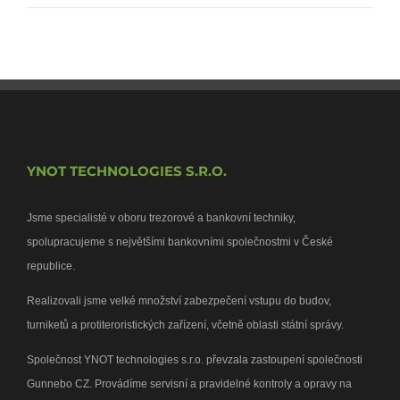
YNOT TECHNOLOGIES S.R.O.
Jsme specialisté v oboru trezorové a bankovní techniky,
spolupracujeme s největšími bankovními společnostmi v České
republice.
Realizovali jsme velké množství zabezpečení vstupu do budov,
turniketů a protiteroristických zařízení, včetně oblasti státní správy.
Společnost YNOT technologies s.r.o. převzala zastoupení společnosti
Gunnebo CZ. Provádíme servisní a pravidelné kontroly a opravy na