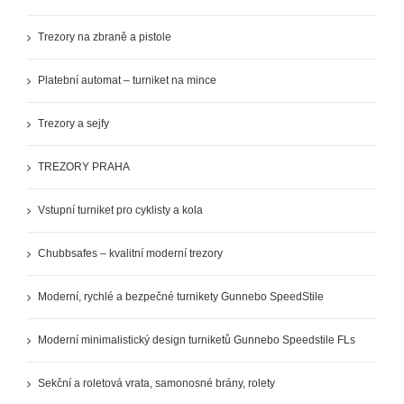
Trezory na zbraně a pistole
Platební automat – turniket na mince
Trezory a sejfy
TREZORY PRAHA
Vstupní turniket pro cyklisty a kola
Chubbsafes – kvalitní moderní trezory
Moderní, rychlé a bezpečné turnikety Gunnebo SpeedStile
Moderní minimalistický design turniketů Gunnebo Speedstile FLs
Sekční a roletová vrata, samonosné brány, rolety