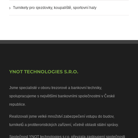
Turnikety pro sjezdovky, koupaliště, sportovní haly
YNOT TECHNOLOGIES S.R.O.
Jsme specialisté v oboru trezorové a bankovní techniky,
spolupracujeme s největšími bankovními společnostmi v České
republice.
Realizovali jsme velké množství zabezpečení vstupu do budov,
turniketů a protiteroristických zařízení, včetně oblasti státní správy.
Společnost YNOT technologies s.r.o. převzala zastoupení společnosti