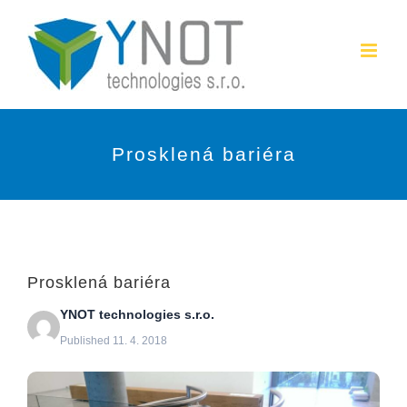
Přeskočit
na
obsah
Prosklená bariéra
Prosklená bariéra
YNOT technologies s.r.o.
Published 11. 4. 2018