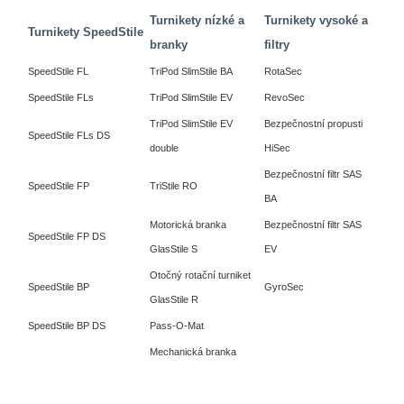
Turnikety nízké a
Turnikety vysoké a
Turnikety SpeedStile
branky
filtry
SpeedStile FL
TriPod SlimStile BA
RotaSec
SpeedStile FLs
TriPod SlimStile EV
RevoSec
TriPod SlimStile EV
Bezpečnostní propusti
SpeedStile FLs DS
double
HiSec
Bezpečnostní filtr SAS
SpeedStile FP
TriStile RO
BA
Motorická branka
Bezpečnostní filtr SAS
SpeedStile FP DS
GlasStile S
EV
Otočný rotační turniket
SpeedStile BP
GyroSec
GlasStile R
SpeedStile BP DS
Pass-O-Mat
Mechanická branka