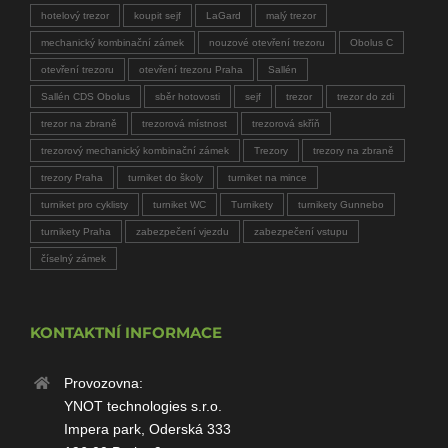
hotelový trezor
koupit sejf
LaGard
malý trezor
mechanický kombinační zámek
nouzové otevření trezoru
Obolus C
otevření trezoru
otevření trezoru Praha
Sallén
Sallén CDS Obolus
sběr hotovosti
sejf
trezor
trezor do zdi
trezor na zbraně
trezorová místnost
trezorová skříň
trezorový mechanický kombinační zámek
Trezory
trezory na zbraně
trezory Praha
turniket do školy
turniket na mince
turniket pro cyklisty
turniket WC
Turnikety
turnikety Gunnebo
turnikety Praha
zabezpečení vjezdu
zabezpečení vstupu
číselný zámek
KONTAKTNÍ INFORMACE
Provozovna:
YNOT technologies s.r.o.
Impera park, Oderská 333