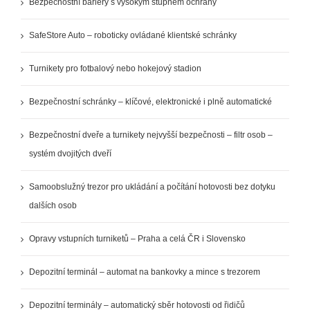
Bezpečnostní bariéry s vysokým stupněm ochrany
SafeStore Auto – roboticky ovládané klientské schránky
Turnikety pro fotbalový nebo hokejový stadion
Bezpečnostní schránky – klíčové, elektronické i plně automatické
Bezpečnostní dveře a turnikety nejvyšší bezpečnosti – filtr osob –
systém dvojitých dveří
Samoobslužný trezor pro ukládání a počítání hotovosti bez dotyku
dalších osob
Opravy vstupních turniketů – Praha a celá ČR i Slovensko
Depozitní terminál – automat na bankovky a mince s trezorem
Depozitní terminály – automatický sběr hotovosti od řidičů