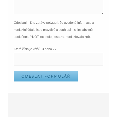
Odesláním této zprávy potvrzuji, že uvedené informace a
kontaktní údaje jsou pravdivé a souhlasím s tím, aby mě
společnost YNOT technologies s.r.o. kontaktovala zpět.
Please leave this field empty.
Které číslo je větší - 3 nebo 7?