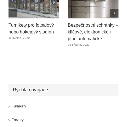
 schránky –
Bezpečnostní bariéry s
SafeStore Auto –
ronické i
vysokým stupněm
roboticky ovláda
ické
ochrany
klientské schránk
30 června, 2022
26 května, 2022
Rychlá navigace
Turnikety
Trezory