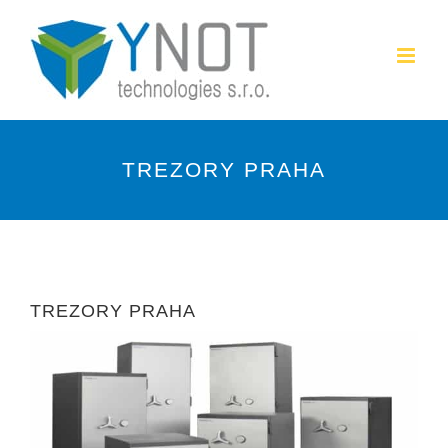
Přeskočit
na
obsah
TREZORY PRAHA
TREZORY PRAHA
Zobrazit
větší
obrázek