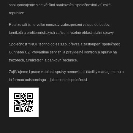
spolupracujeme s největšími bankovními společnostmi v České
republice.
Realizovali jsme velké množství zabezpečení vstupu do budov,
turniketů a protiteroristických zařízení, včetně oblasti státní správy.
Společnost YNOT technologies s.r.o. převzala zastoupení společnosti
Gunnebo CZ. Provádíme servisní a pravidelné kontroly a opravy na
trezorech, turniketech a bankovní technice.
Zajišťujeme i práce v oblasti správy nemovitostí (facility management) a
to formou outsourcingu – jako externí společnost.