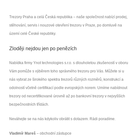
Trezory Praha a celá Česká republika – naše společnost nabízí prodej,
stěhování, servis i nouzové otevření trezoru v Praze, po domluvě na
území celé České republiky.
Zloději nejdou jen po penězích
Nabídka firmy Ynot technologies s.r.o. s dlouholetou zkušeností v oboru
Vám pomůže s výběrem toho správného trezoru pro Vás. Můžete si u
nás vybrat ze širokého spektra trezorů různých rozměrů, konstrukcí a
odolností včetně certifikací podle evropských norem. Umíme nabídnout
trezory od necertifikované úrovně až po bankovní trezory v nejvyšších
bezpečnostních třídách.
Neváhejte se na nás kdykoliv obrátit s dotazem. Rádi poradíme.
Vladimír Mareš
– obchodní zástupce