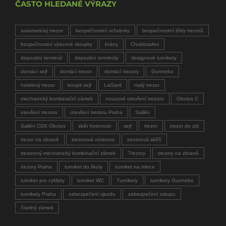
ČASTO HLEDANÉ VÝRAZY
automatický trezor
bezpečnostní schránky
bezpečnostní třídy trezorů
bezpečnostní výsuvné sloupky
brány
Chubbsafes
depozitní terminál
depozitní terminály
designové turnikety
domácí sejf
domácí trezor
domácí trezory
Gunnebo
hotelový trezor
koupit sejf
LaGard
malý trezor
mechanický kombinační zámek
nouzové otevření trezoru
Obolus C
otevření trezoru
otevření trezoru Praha
Sallén
Sallén CDS Obolus
sběr hotovosti
sejf
trezor
trezor do zdi
trezor na zbraně
trezorová místnost
trezorová skříň
trezorový mechanický kombinační zámek
Trezory
trezory na zbraně
trezory Praha
turniket do školy
turniket na mince
turniket pro cyklisty
turniket WC
Turnikety
turnikety Gunnebo
turnikety Praha
zabezpečení vjezdu
zabezpečení vstupu
číselný zámek