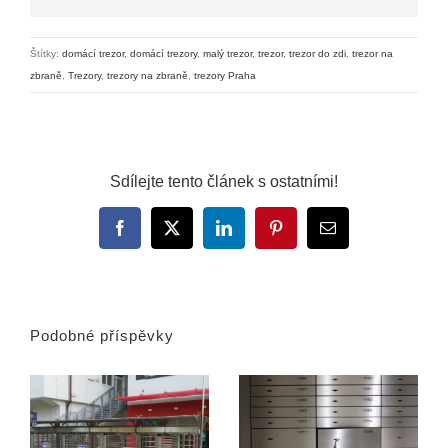
Štítky:
domácí trezor
,
domácí trezory
,
malý trezor
,
trezor
,
trezor do zdi
,
trezor na
zbraně
,
Trezory
,
trezory na zbraně
,
trezory Praha
Sdílejte tento článek s ostatními!
Facebook
X
LinkedIn
Pinterest
E-
mail
Podobné příspěvky