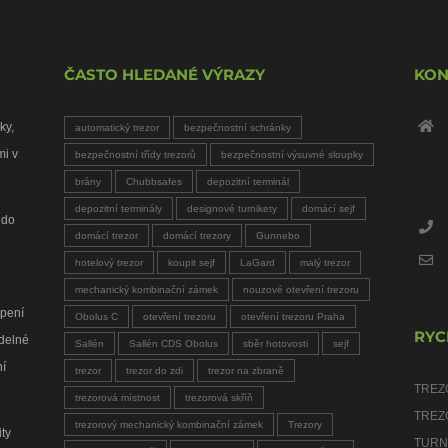
ČASTO HLEDANÉ VÝRAZY
KON
ky,
automatický trezor
bezpečnostní schránky
mi v
bezpečnostní třídy trezorů
bezpečnostní výsuvné sloupky
brány
Chubbsafes
depozitní terminál
depozitní terminály
designové turnikety
domácí sejf
 do
domácí trezor
domácí trezory
Gunnebo
hotelový trezor
koupit sejf
LaGard
malý trezor
mechanický kombinační zámek
nouzové otevření trezoru
upení
Obolus C
otevření trezoru
otevření trezoru Praha
RYC
idelné
Sallén
Sallén CDS Obolus
sběr hotovosti
sejf
ní
trezor
trezor do zdi
trezor na zbraně
TREZ
trezorová místnost
trezorová skříň
TREZ
trezorový mechanický kombinační zámek
Trezory
ity
TURN