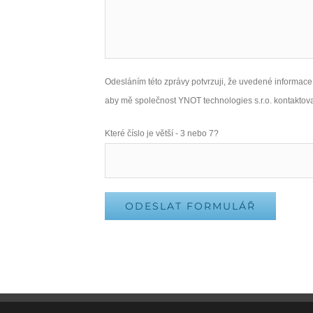
Odesláním této zprávy potvrzuji, že uvedené informace 
aby mě společnost YNOT technologies s.r.o. kontaktova
Please leave this field empty.
Které číslo je větší - 3 nebo 7?