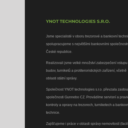
YNOT TECHNOLOGIES S.R.O.
Jsme specialisté v oboru trezorové a bankovní techni
spolupracujeme s největšími bankovními společnost
České republice.
Realizovali jsme velké množství zabezpečení vstupu
budov, turniketů a protiteroristických zařízení, včetně
oblasti státní správy.
Společnost YNOT technologies s.r.o. převzala zasto
společnosti Gunnebo CZ. Provádíme servisní a prav
kontroly a opravy na trezorech, turniketech a bankov
technice.
Zajišťujeme i práce v oblasti správy nemovitostí (facil