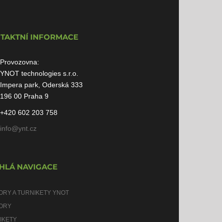
TAKTNÍ INFORMACE
Provozovna:
YNOT technologies s.r.o.
Impera park, Oderská 333
196 00 Praha 9
+420 602 203 758
info@ynt.cz
HLÁ NAVIGACE
ORY A TURNIKETY YNOT
ORY
IKETY