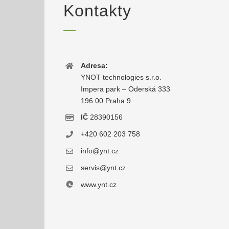
Kontakty
Adresa:
YNOT technologies s.r.o.
Impera park – Oderská 333
196 00 Praha 9
IČ
28390156
+420 602 203 758
info@ynt.cz
servis@ynt.cz
www.ynt.cz