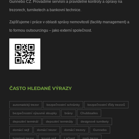
Gunnebo CZ. Provádíme servisní a pravidelné kontroly a opravy na
trezorech, turniketech a bankovní technice.
Zajišťujeme i práce v oblasti správy nemovitostí (facility management) a
to formou outsourcingu – jako externí společnost.
ČASTO HLEDANÉ VÝRAZY
automatický trezor
bezpečnostní schránky
bezpečnostní třídy trezorů
bezpečnostní výsuvné sloupky
brány
Chubbsafes
depozitní terminál
depozitní terminály
designové turnikety
domácí sejf
domácí trezor
domácí trezory
Gunnebo
hotelový trezor
koupit sejf
LaGard
malý trezor