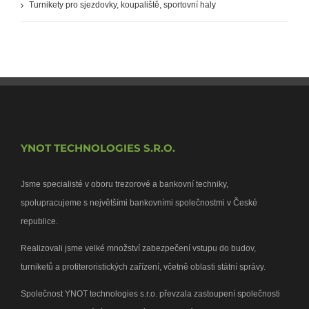
Turnikety pro sjezdovky, koupaliště, sportovní haly
YNOT TECHNOLOGIES S.R.O.
Jsme specialisté v oboru trezorové a bankovní techniky,
spolupracujeme s největšími bankovními společnostmi v České
republice.
Realizovali jsme velké množství zabezpečení vstupu do budov,
turniketů a protiteroristických zařízení, včetně oblasti státní správy.
Společnost YNOT technologies s.r.o. převzala zastoupení společnosti