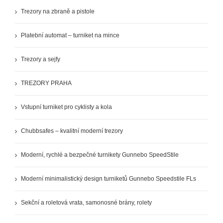
Trezory na zbraně a pistole
Platební automat – turniket na mince
Trezory a sejfy
TREZORY PRAHA
Vstupní turniket pro cyklisty a kola
Chubbsafes – kvalitní moderní trezory
Moderní, rychlé a bezpečné turnikety Gunnebo SpeedStile
Moderní minimalistický design turniketů Gunnebo Speedstile FLs
Sekční a roletová vrata, samonosné brány, rolety