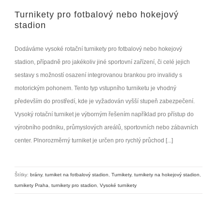
Turnikety pro fotbalový nebo hokejový
stadion
Dodáváme vysoké rotační turnikety pro fotbalový nebo hokejový
stadion, případně pro jakékoliv jiné sportovní zařízení, či celé jejich
sestavy s možností osazení integrovanou brankou pro invalidy s
motorickým pohonem. Tento typ vstupního turniketu je vhodný
především do prostředí, kde je vyžadován vyšší stupeň zabezpečení.
Vysoký rotační turniket je výborným řešením například pro přístup do
výrobního podniku, průmyslových areálů, sportovních nebo zábavních
center. Plnorozměrný turniket je určen pro rychlý průchod [...]
Štítky:
brány
,
turniket na fotbalový stadion
,
Turnikety
,
turnikety na hokejový stadion
,
turnikety Praha
,
turnikety pro stadion
,
Vysoké turnikety