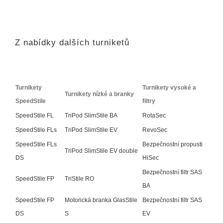
Z nabídky dalších turniketů
Turnikety
Turnikety vysoké a
Turnikety nízké a branky
SpeedStile
filtry
SpeedStile FL
TriPod SlimStile BA
RotaSec
SpeedStile FLs
TriPod SlimStile EV
RevoSec
SpeedStile FLs
Bezpečnostní propusti
TriPod SlimStile EV double
DS
HiSec
Bezpečnostní filtr SAS
SpeedStile FP
TriStile RO
BA
SpeedStile FP
Motorická branka GlasStile
Bezpečnostní filtr SAS
DS
S
EV