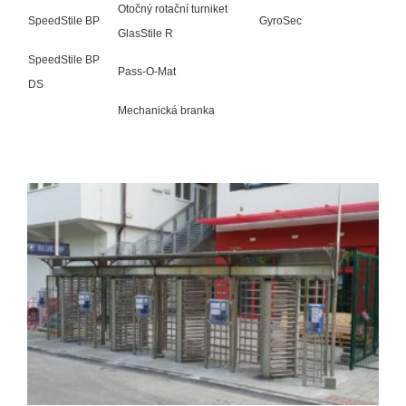
Otočný rotační turniket
SpeedStile BP
GyroSec
GlasStile R
SpeedStile BP
Pass-O-Mat
DS
Mechanická branka