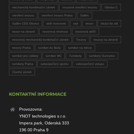
mechanický kombinační zámek
nouzové otevření trezoru
Obolus C
otevření trezoru
otevření trezoru Praha
Sallén
Sallén CDS Obolus
sběr hotovosti
sejf
trezor
trezor do zdi
trezor na zbraně
trezorová místnost
trezorová skříň
trezorový mechanický kombinační zámek
Trezory
trezory na zbraně
trezory Praha
turniket do školy
turniket na mince
turniket pro cyklisty
turniket WC
Turnikety
turnikety Gunnebo
turnikety Praha
zabezpečení vjezdu
zabezpečení vstupu
číselný zámek
KONTAKTNÍ INFORMACE
Provozovna:
YNOT technologies s.r.o.
Impera park, Oderská 333
196 00 Praha 9