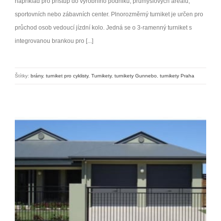
například pro přístup do výrobního podniku, průmyslových areálů,
sportovních nebo zábavních center. Plnorozměrný turniket je určen pro
průchod osob vedoucí jízdní kolo. Jedná se o 3-ramenný turniket s
integrovanou brankou pro [...]
Štítky:
brány
,
turniket pro cyklisty
,
Turnikety
,
turnikety Gunnebo
,
turnikety Praha
Sekční a roletová vrata, samonosné brány, rolety