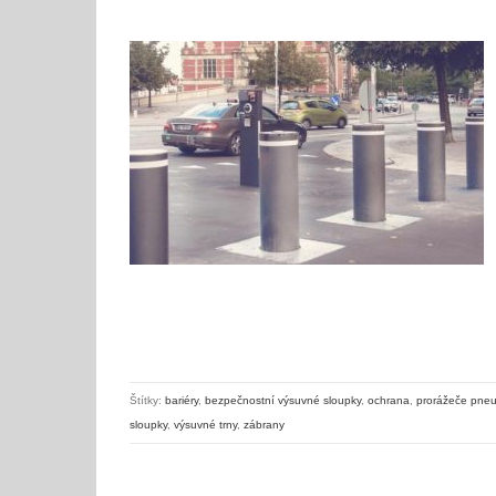
Bezpečnostní bariéry s vysokým stupněm ochrany
Štítky:
bariéry
,
bezpečnostní výsuvné sloupky
,
ochrana
,
prorážeče pneu
sloupky
,
výsuvné trny
,
zábrany