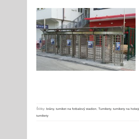
Turnikety pro fotbalový nebo hokejový stadion
Štítky:
brány
,
turniket na fotbalový stadion
,
Turnikety
,
turnikety na hokej
turnikety