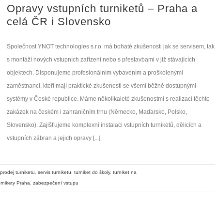
Opravy vstupních turniketů – Praha a
celá ČR i Slovensko
Společnost YNOT technologies s.r.o. má bohaté zkušenosti jak se servisem, tak
s montáží nových vstupních zařízení nebo s přestavbami v již stávajících
objektech. Disponujeme profesionálním vybavením a proškolenými
zaměstnanci, kteří mají praktické zkušenosti se všemi běžně dostupnými
systémy v České republice. Máme několikaleté zkušenostmi s realizací těchto
zakázek na českém i zahraničním trhu (Německo, Maďarsko, Polsko,
Slovensko). Zajišťujeme komplexní instalaci vstupních turniketů, dělicích a
vstupních zábran a jejich opravy [...]
prodej turniketu
,
servis turniketu
,
turniket do školy
,
turniket na
urnikety Praha
,
zabezpečení vstupu