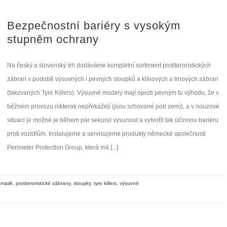
Bezpečnostní bariéry s vysokým
stupněm ochrany
Na český a slovenský trh dodáváme kompletní sortiment protiteroristických
zábran v podobě výsuvných i pevných sloupků a klínových a trnových zábran
(takzvaných Tyre Killers). Výsuvné modely mají oproti pevným tu výhodu, že v
běžném provozu nikterak nepřekážejí (jsou schované pod zemí), a v nouzové
situaci je možné je během pár sekund vysunout a vytvořit tak účinnou bariéru
proti vozidlům. Instalujeme a servisujeme produkty německé společnosti
Perimeter Protection Group, která má [...]
matik
,
protiteroristické zábrany
,
sloupky
,
tyre killers
,
výsuvné