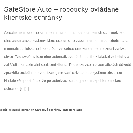
SafeStore Auto – roboticky ovládané
klientské schránky
Aktuálně nejmodernějším řešením pronájmu bezpečnostních schránek jsou
plně automatické systémy, které pracují s nejvyšší možnou mírou robotizace a
minimalizací lidského faktoru (který s sebou přirozeně nese možnost výskytu
chyb). Tyto systémy jsou plně automatizované, fungují bez jakékoliv obsluhy a
zajišťují tak maximální soukromí klienta. Pouze ze zcela pragmatických důvodů
zpravidla proběhne prvotní zaregistrování uživatele do systému obsluhou.
Nadále vše pobíhá tak, že po autorizaci kartou, pinem resp. biometrickou
ochranou je [...]
ezorů
,
klientské schránky
,
Safesové schránky
,
safestore auto
,