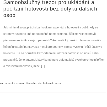
Samoobslužný trezor pro ukládání a
počítání hotovosti bez dotyku dalších
osob
Jak minimalizovat práci s bankovkami a penězi v hotovosti v době, kdy se
koronavirus nebo jiné nebezpečné nemoci mohou šířit mezi lidmi právě
přenosem na infikovaných penězích? Automatický peněžní terminál slouží k
řešení ukládání bankovek a mincí pro podniky, kde se vyskytují větší částky v
hotovosti. Dá se použít ke každodennímu uložení hotovosti od řidičů nebo
prodavačů. Je to automat, který kombinuje automatický vysokorychlostní příjem
a ověřování bankovek, mincí [...]
zor
,
depozitní terminál
,
Gunnebo
,
sběr hotovosti
,
trezor
,