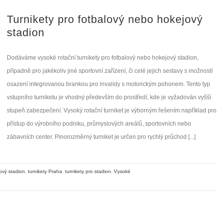
Turnikety pro fotbalový nebo hokejový
stadion
Dodáváme vysoké rotační turnikety pro fotbalový nebo hokejový stadion,
případně pro jakékoliv jiné sportovní zařízení, či celé jejich sestavy s možností
osazení integrovanou brankou pro invalidy s motorickým pohonem. Tento typ
vstupního turniketu je vhodný především do prostředí, kde je vyžadován vyšší
stupeň zabezpečení. Vysoký rotační turniket je výborným řešením například pro
přístup do výrobního podniku, průmyslových areálů, sportovních nebo
zábavních center. Plnorozměrný turniket je určen pro rychlý průchod [...]
ový stadion
,
turnikety Praha
,
turnikety pro stadion
,
Vysoké