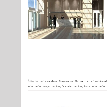
Bezpečnostní dveře a turnikety nejvyšší bezpečnosti – filtr osob – systém dvojitých dveří
Štítky:
bezpečnostní dveře
,
Bezpečnostní filtr osob
,
bezpečnostní turni
zabezpečení vstupu
,
turnikety Gunnebo
,
turnikety Praha
,
zabezpečení 