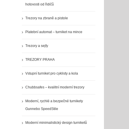
hotovosti od řidičů
Trezory na zbraně a pistole
Platební automat – turniket na mince
Trezory a sejfy
TREZORY PRAHA
Vstupní turniket pro cyklisty a kola
Chubbsafes – kvalitní moderní trezory
Moderní, rychlé a bezpečné turnikety
Gunnebo SpeedStile
Moderní minimalistický design turniketů