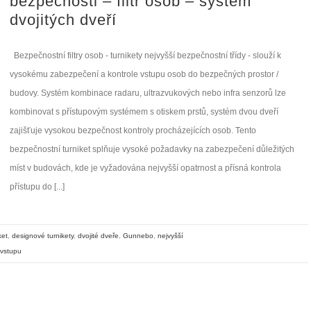
bezpečnosti – filtr osob – systém
dvojitých dveří
Bezpečnostní filtry osob - turnikety nejvyšší bezpečnostní třídy - slouží k
vysokému zabezpečení a kontrole vstupu osob do bezpečných prostor /
budovy. Systém kombinace radaru, ultrazvukových nebo infra senzorů lze
kombinovat s přístupovým systémem s otiskem prstů, systém dvou dveří
zajišťuje vysokou bezpečnost kontroly procházejících osob. Tento
bezpečnostní turniket splňuje vysoké požadavky na zabezpečení důležitých
míst v budovách, kde je vyžadována nejvyšší opatrnost a přísná kontrola
přístupu do [...]
ket
,
designové turnikety
,
dvojité dveře
,
Gunnebo
,
nejvyšší
vstupu