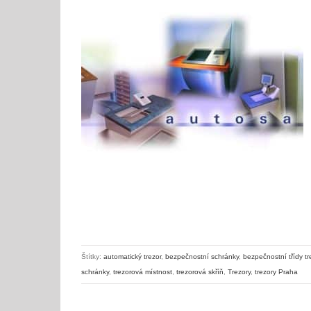
SafeStore Auto – roboticky ovládané klientské schránky
Štítky:
automatický trezor
,
bezpečnostní schránky
,
bezpečnostní třídy tr
schránky
,
trezorová místnost
,
trezorová skříň
,
Trezory
,
trezory Praha