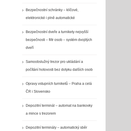
Bezpečnostní schránky – klíčové,
elektronické i plně automatické
Bezpečnostní dveře a turnikety nejvyšší
bezpečnosti – filtr osob – systém dvojitých
dveří
Samoobslužný trezor pro ukládání a
počítání hotovosti bez dotyku dalších osob
Opravy vstupních turniketů – Praha a celá
ČR i Slovensko
Depozitní terminál – automat na bankovky
a mince s trezorem
Depozitní terminály – automatický sběr