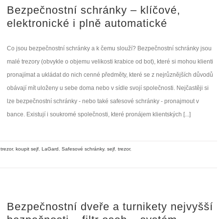
Bezpečnostní schránky – klíčové,
elektronické i plně automatické
Co jsou bezpečnostní schránky a k čemu slouží? Bezpečnostní schránky jsou
malé trezory (obvykle o objemu velikosti krabice od bot), které si mohou klienti
pronajímat a ukládat do nich cenné předměty, které se z nejrůznějších důvodů
obávají mít uloženy u sebe doma nebo v sídle svojí společnosti. Nejčastěji si
lze bezpečnostní schránky - nebo také safesové schránky - pronajmout v
bance. Existují i soukromé společnosti, které pronájem klientských [...]
trezor
,
koupit sejf
,
LaGard
,
Safesové schránky
,
sejf
,
trezor
,
Bezpečnostní dveře a turnikety nejvyšší