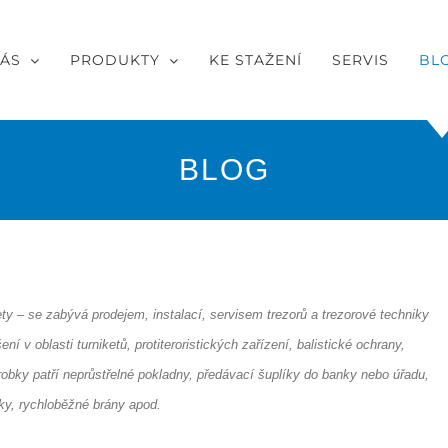
NÁS
PRODUKTY
KE STAŽENÍ
SERVIS
BL
BLOG
ety – se zabývá prodejem, instalací, servisem trezorů a trezorové techniky
 v oblasti turniketů, protiteroristických zařízení, balistické ochrany,
robky patří neprůstřelné pokladny, předávací šuplíky do banky nebo úřadu,
ky, rychloběžné brány apod.