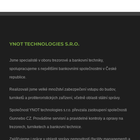
YNOT TECHNOLOGIES S.R.O.
Jsme specialisté v oboru trezorové a bankovní techniky,
spolupracujeme s největšími bankovními společnostmi v České
republice.
Realizovali jsme velké množství zabezpečení vstupu do budov,
turniketů a protiteroristických zařízení, včetně oblasti státní správy.
Společnost YNOT technologies s.r.o. převzala zastoupení společnosti
Gunnebo CZ. Provádíme servisní a pravidelné kontroly a opravy na
trezorech, turniketech a bankovní technice.
Zajišťujeme i práce v oblasti správy nemovitostí (facility management) a