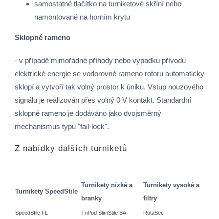
samostatné tlačítko na turniketové skříní nebo
namontované na horním krytu
Sklopné rameno
- v případě mimořádné příhody nebo výpadku přívodu
elektrické energie se vodorovné rameno rotoru automaticky
sklopí a vytvoří tak volný prostor k úniku. Vstup nouzového
signálu je realizován přes volný 0 V kontakt. Standardní
sklopné rameno je dodáváno jako dvojsměrný
mechanismus typu "fail-lock".
Z nabídky dalších turniketů
Turnikety nízké a
Turnikety vysoké a
Turnikety SpeedStile
branky
filtry
SpeedStile FL
TriPod SlimStile BA
RotaSec