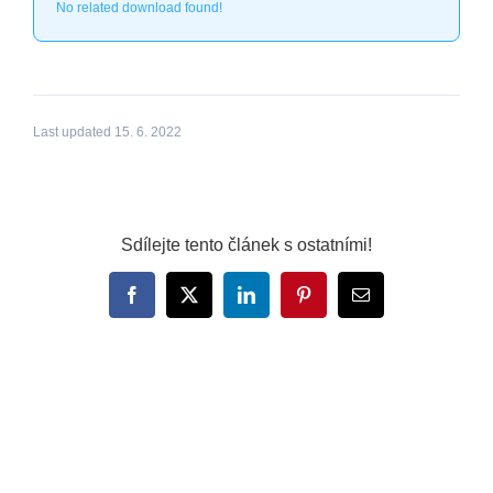
No related download found!
Last updated 15. 6. 2022
Sdílejte tento článek s ostatními!
Facebook
X
LinkedIn
Pinterest
E-
mail