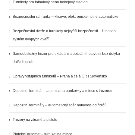
Turnikety pro fotbalový nebo hokejový stadion
Bezpečnostní schránky – klíčové, elektronické i plně automatické
Bezpečnostní dveře a turnikety nejvyšší bezpečnosti – filtr osob –
systém dvojitých dveří
Samoobslužný trezor pro ukládání a počítání hotovosti bez dotyku
dalších osob
Opravy vstupních turniketů – Praha a celá ČR i Slovensko
Depozitní terminál – automat na bankovky a mince s trezorem
Depozitní terminály – automatický sběr hotovosti od řidičů
Trezory na zbraně a pistole
Platební automat – turniket na mince