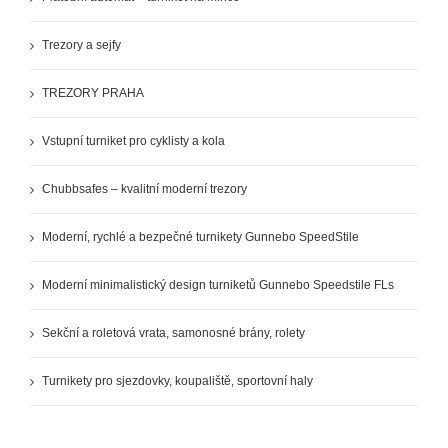
Trezory a sejfy
TREZORY PRAHA
Vstupní turniket pro cyklisty a kola
Chubbsafes – kvalitní moderní trezory
Moderní, rychlé a bezpečné turnikety Gunnebo SpeedStile
Moderní minimalistický design turniketů Gunnebo Speedstile FLs
Sekční a roletová vrata, samonosné brány, rolety
Turnikety pro sjezdovky, koupaliště, sportovní haly