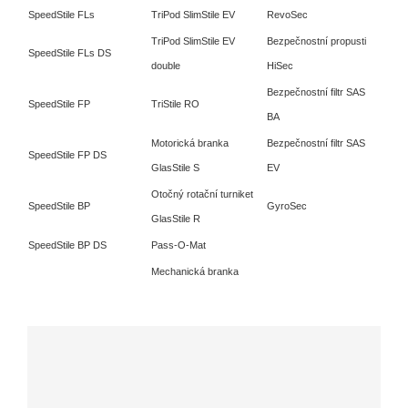
SpeedStile FLs
TriPod SlimStile EV
RevoSec
TriPod SlimStile EV
Bezpečnostní propusti
SpeedStile FLs DS
double
HiSec
Bezpečnostní filtr SAS
SpeedStile FP
TriStile RO
BA
Motorická branka
Bezpečnostní filtr SAS
SpeedStile FP DS
GlasStile S
EV
Otočný rotační turniket
SpeedStile BP
GyroSec
GlasStile R
SpeedStile BP DS
Pass-O-Mat
Mechanická branka