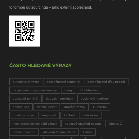
to formou outsourcingu – jako externí společnost.
ČASTO HLEDANÉ VÝRAZY
automatický trezor
bezpečnostní schránky
bezpečnostní třídy trezorů
bezpečnostní výsuvné sloupky
brány
Chubbsafes
depozitní terminál
depozitní terminály
designové turnikety
domácí sejf
domácí trezor
domácí trezory
Gunnebo
hotelový trezor
koupit sejf
LaGard
malý trezor
mechanický kombinační zámek
nouzové otevření trezoru
Obolus C
otevření trezoru
otevření trezoru Praha
Sallén