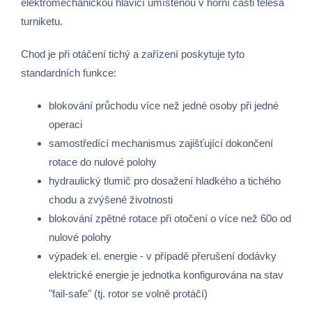
elektromechanickou hlavicí umístěnou v horní části tělesa
turniketu.
Chod je při otáčení tichý a zařízení poskytuje tyto
standardních funkce:
blokování průchodu více než jedné osoby při jedné
operaci
samostředící mechanismus zajišťující dokončení
rotace do nulové polohy
hydraulický tlumič pro dosažení hladkého a tichého
chodu a zvýšené životnosti
blokování zpětné rotace při otočení o více než 60o od
nulové polohy
výpadek el. energie - v případě přerušení dodávky
elektrické energie je jednotka konfigurována na stav
"fail-safe" (tj. rotor se volně protáčí)