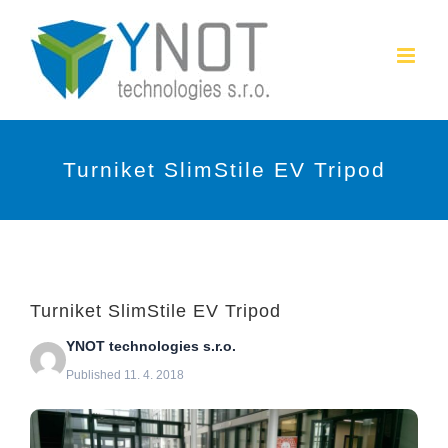
Přeskočit
na
obsah
Turniket SlimStile EV Tripod
Turniket SlimStile EV Tripod
YNOT technologies s.r.o.
Published 11. 4. 2018