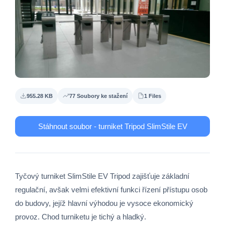
955.28 KB
77 Soubory ke stažení
1 Files
Stáhnout soubor - turniket Tripod SlimStile EV
Tyčový turniket SlimStile EV Tripod zajišťuje základní
regulační, avšak velmi efektivní funkci řízení přístupu osob
do budovy, jejíž hlavní výhodou je vysoce ekonomický
provoz. Chod turniketu je tichý a hladký.