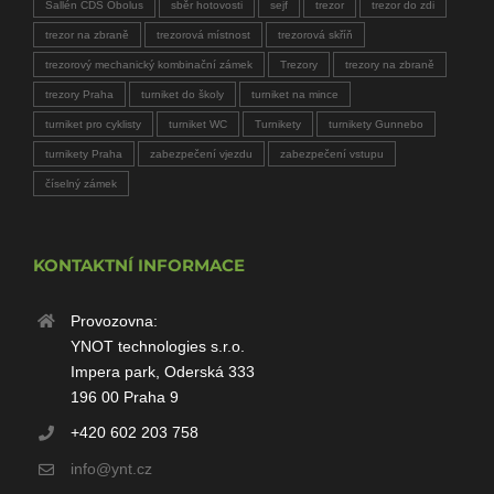
Sallén CDS Obolus
sběr hotovosti
sejf
trezor
trezor do zdi
trezor na zbraně
trezorová místnost
trezorová skříň
trezorový mechanický kombinační zámek
Trezory
trezory na zbraně
trezory Praha
turniket do školy
turniket na mince
turniket pro cyklisty
turniket WC
Turnikety
turnikety Gunnebo
turnikety Praha
zabezpečení vjezdu
zabezpečení vstupu
číselný zámek
KONTAKTNÍ INFORMACE
Provozovna:
YNOT technologies s.r.o.
Impera park, Oderská 333
196 00 Praha 9
+420 602 203 758
info@ynt.cz